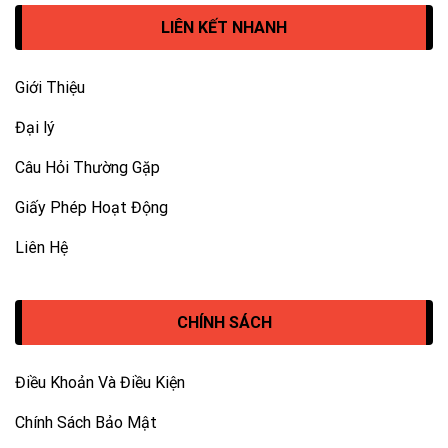
LIÊN KẾT NHANH
Giới Thiệu
Đại lý
Câu Hỏi Thường Gặp
Giấy Phép Hoạt Động
Liên Hệ
CHÍNH SÁCH
Điều Khoản Và Điều Kiện
Chính Sách Bảo Mật