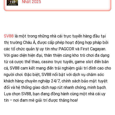
Nhất 2025
Th7
SV88
là một trong những nhà cái trực tuyến hàng đầu tại
thị trường Châu Á, được cấp phép hoạt động hợp pháp bởi
các tổ chức quản lý uy tín như PAGCOR và First Cagayan.
Với giao diện hiện đại, thân thiện cùng kho trò chơi đa dạng
từ cá cược thể thao, casino trực tuyến, game slot đến bắn
cá, SV88 cam kết mang đến trải nghiệm giải trí đỉnh cao cho
người chơi. Đặc biệt, SV88 nổi bật với dịch vụ chăm sóc
khách hàng chuyên nghiệp 24/7, chính sách bảo mật tuyệt
đối và hệ thống giao dịch nạp rút nhanh chóng, minh bạch.
Lựa chọn SV88, bạn đang đồng hành cùng một nhà cái uy
tín – nơi đam mê giải trí được thăng hoa!