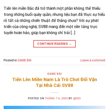
Tiến lên miền Bắc đã trở thành một phần không thể thiếu
trong những buổi quây quần, nhưng liệu bạn đã thực sự hiểu
rõ tất cả những chiến thuật để thắng chưa? Với sự phát
triển của công nghệ, SV88 mang đến một nền tảng trực
tuyến hoàn hảo, giúp bạn không chỉ trải […]
CONTINUE READING
→
Posted in
GAME BÀI
Leave a comment
GAME BÀI
Tiến Lên Miền Nam Là Trò Chơi Đổi Vận
Tại Nhà Cái SV88
POSTED ON
THÁNG 7 6, 2025
BY
@SEO