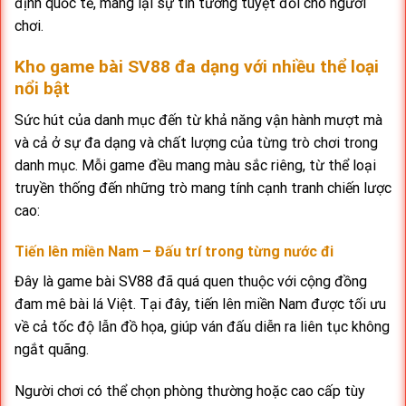
định quốc tế, mang lại sự tin tưởng tuyệt đối cho người
chơi.
Kho game bài SV88 đa dạng với nhiều thể loại
nổi bật
Sức hút của danh mục đến từ khả năng vận hành mượt mà
và cả ở sự đa dạng và chất lượng của từng trò chơi trong
danh mục. Mỗi game đều mang màu sắc riêng, từ thể loại
truyền thống đến những trò mang tính cạnh tranh chiến lược
cao:
Tiến lên miền Nam – Đấu trí trong từng nước đi
Đây là game bài SV88 đã quá quen thuộc với cộng đồng
đam mê bài lá Việt. Tại đây, tiến lên miền Nam được tối ưu
về cả tốc độ lẫn đồ họa, giúp ván đấu diễn ra liên tục không
ngắt quãng.
Người chơi có thể chọn phòng thường hoặc cao cấp tùy