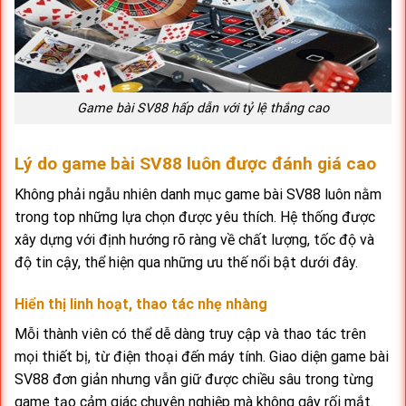
Game bài SV88 hấp dẫn với tỷ lệ thắng cao
Lý do game bài SV88 luôn được đánh giá cao
Không phải ngẫu nhiên danh mục game bài SV88 luôn nằm
trong top những lựa chọn được yêu thích. Hệ thống được
xây dựng với định hướng rõ ràng về chất lượng, tốc độ và
độ tin cậy, thể hiện qua những ưu thế nổi bật dưới đây.
Hiển thị linh hoạt, thao tác nhẹ nhàng
Mỗi thành viên có thể dễ dàng truy cập và thao tác trên
mọi thiết bị, từ điện thoại đến máy tính. Giao diện game bài
SV88 đơn giản nhưng vẫn giữ được chiều sâu trong từng
game tạo cảm giác chuyên nghiệp mà không gây rối mắt.