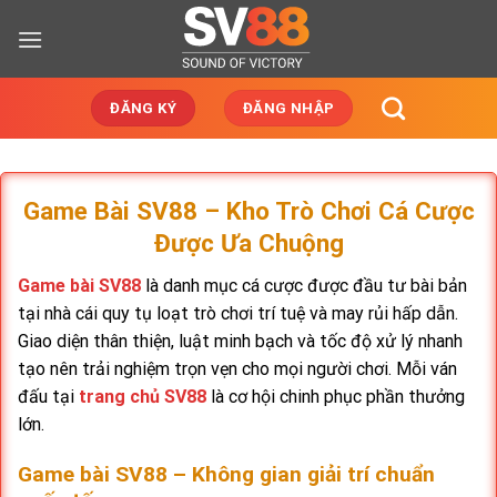
Skip
to
content
ĐĂNG KÝ
ĐĂNG NHẬP
Game Bài SV88 – Kho Trò Chơi Cá Cược
Được Ưa Chuộng
Game bài SV88
là danh mục cá cược được đầu tư bài bản
tại nhà cái quy tụ loạt trò chơi trí tuệ và may rủi hấp dẫn.
Giao diện thân thiện, luật minh bạch và tốc độ xử lý nhanh
tạo nên trải nghiệm trọn vẹn cho mọi người chơi. Mỗi ván
đấu tại
trang chủ
SV88
là cơ hội chinh phục phần thưởng
lớn.
Game bài SV88 – Không gian giải trí chuẩn