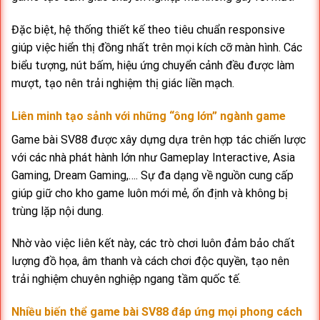
Đặc biệt, hệ thống thiết kế theo tiêu chuẩn responsive
giúp việc hiển thị đồng nhất trên mọi kích cỡ màn hình. Các
biểu tượng, nút bấm, hiệu ứng chuyển cảnh đều được làm
mượt, tạo nên trải nghiệm thị giác liền mạch.
Liên minh tạo sảnh với những “ông lớn” ngành game
Game bài SV88 được xây dựng dựa trên hợp tác chiến lược
với các nhà phát hành lớn như Gameplay Interactive, Asia
Gaming, Dream Gaming,…. Sự đa dạng về nguồn cung cấp
giúp giữ cho kho game luôn mới mẻ, ổn định và không bị
trùng lặp nội dung.
Nhờ vào việc liên kết này, các trò chơi luôn đảm bảo chất
lượng đồ họa, âm thanh và cách chơi độc quyền, tạo nên
trải nghiệm chuyên nghiệp ngang tầm quốc tế.
Nhiều biến thể game bài SV88 đáp ứng mọi phong cách