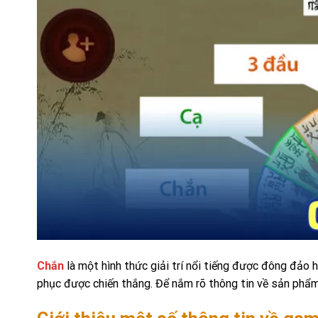
Chắn
là một hình thức giải trí nổi tiếng được đông đảo h
phục được chiến thắng. Để nắm rõ thông tin về sản phẩ