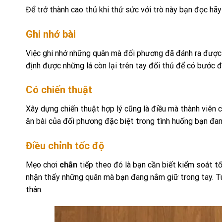
Để trở thành cao thủ khi thử sức với trò này bạn đọc h
Ghi nhớ bài
Việc ghi nhớ những quân mà đối phương đã đánh ra được 
định được những lá còn lại trên tay đối thủ để có bước đ
Có chiến thuật
Xây dựng chiến thuật hợp lý cũng là điều mà thành viên 
ăn bài của đối phương đặc biệt trong tình huống bạn đan
Điều chỉnh tốc độ
Mẹo chơi
chắn
tiếp theo đó là bạn cần biết kiểm soát t
nhận thấy những quân mà bạn đang nắm giữ trong tay. Tu
thân.