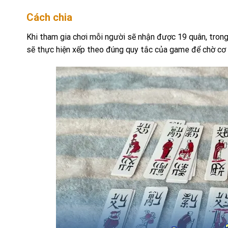
Cách chia
Khi tham gia chơi mỗi người sẽ nhận được 19 quân, trong
sẽ thực hiện xếp theo đúng quy tắc của game để chờ cơ 