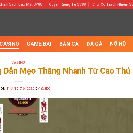
Chính Sách Bảo Mật SV88
Quyền Riêng Tư SV88
Chơi Có Trách Nhiệm S
CASINO
GAME BÀI
BẮN CÁ
ĐÁ GÀ
NỔ HŨ
CASINO
g Dẫn Mẹo Thắng Nhanh Từ Cao Thủ
 ON
THÁNG 7 6, 2025
BY
@SEO