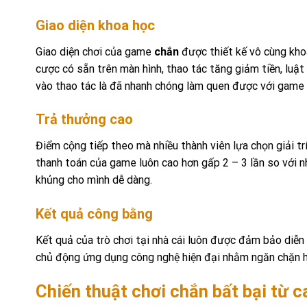
Giao diện khoa học
Giao diện chơi của game
chắn
được thiết kế vô cùng khoa 
cược có sẵn trên màn hình, thao tác tăng giảm tiền, luật 
vào thao tác là đã nhanh chóng làm quen được với game 
Trả thưởng cao
Điểm cộng tiếp theo mà nhiều thành viên lựa chọn giải trí
thanh toán của game luôn cao hơn gấp 2 – 3 lần so với nh
khủng cho mình dễ dàng.
Kết quả công bằng
Kết quả của trò chơi tại nhà cái luôn được đảm bảo diễn
chủ động ứng dụng công nghệ hiện đại nhằm ngăn chặn hà
Chiến thuật chơi chắn bất bại từ c