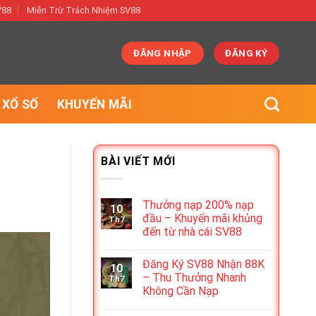
V88
Miễn Trừ Trách Nhiệm SV88
ĐĂNG NHẬP
ĐĂNG KÝ
XỔ SỐ
KHUYẾN MÃI
BÀI VIẾT MỚI
Thưởng nạp 200% nạp
10
đầu – Khuyến mãi khủng
Th7
đến từ nhà cái SV88
Đăng Ký SV88 Nhận 88K
10
– Thu Thưởng Nhanh
Th7
Không Cần Nạp