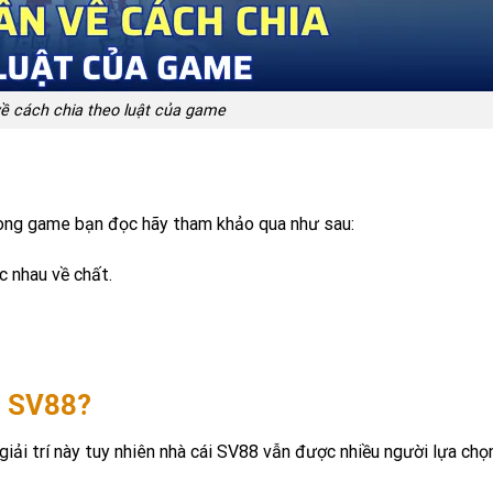
ề cách chia theo luật của game
rong game bạn đọc hãy tham khảo qua như sau:
c nhau về chất.
i SV88?
giải trí này tuy nhiên nhà cái SV88 vẫn được nhiều người lựa chọ