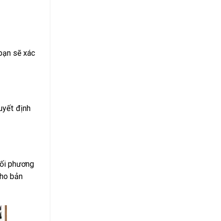
bạn sẽ xác
uyết định
đối phương
cho bản