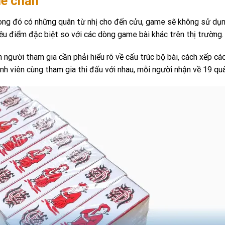
me chắn
rong đó có những quân từ nhị cho đến cửu, game sẽ không sử dụn
nhiều điểm đặc biệt so với các dòng game bài khác trên thị trường.
 người tham gia cần phải hiểu rõ về cấu trúc bộ bài, cách xếp cá
nh viên cùng tham gia thi đấu với nhau, mỗi người nhận về 19 quâ