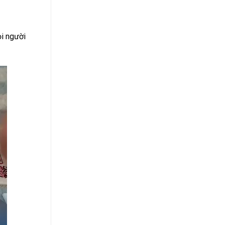
ọi người