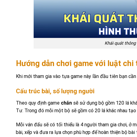
Khái quát thông 
Hướng dẫn chơi game với luật chi t
Khi mới tham gia vào tựa game này lần đầu tiên bạn cần 
Cấu trúc bài, số lượng người
Theo quy định game
chắn
sẽ sử dụng bộ gồm 120 lá khác
Tư. Trong đó mỗi một bộ sẽ gồm có 20 lá khác nhau tạo r
Mỗi ván đấu sẽ có tối thiểu là 4 người tham gia chơi, ở 
bài, xếp và đưa ra lựa chọn phù hợp để hoàn thiện bộ bài 