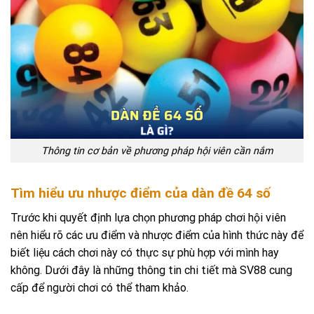
Thông tin cơ bản về phương pháp hội viên cần nắm
Tìm hiểu ưu nhược điểm của dàn đề 64 số
Trước khi quyết định lựa chọn phương pháp chơi hội viên
nên hiểu rõ các ưu điểm và nhược điểm của hình thức này để
biết liệu cách chơi này có thực sự phù hợp với mình hay
không. Dưới đây là những thông tin chi tiết mà SV88 cung
cấp để người chơi có thể tham khảo.