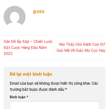
@SEO
Dàn Đề Áp Kép – Chiến Lược
Mơ Thấy Chó Đánh Con Gì?
Đặt Cược Hàng Đầu Năm
Giải Mã Về Giấc Mơ Cực Hay
2025
Để lại một bình luận
Email của bạn sẽ không được hiển thị công khai.
Các
trường bắt buộc được đánh dấu
*
Bình luận
*