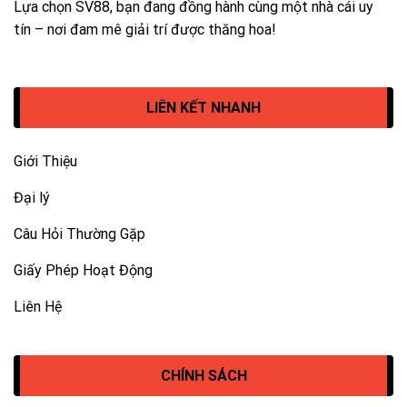
Lựa chọn SV88, bạn đang đồng hành cùng một nhà cái uy
tín – nơi đam mê giải trí được thăng hoa!
LIÊN KẾT NHANH
Giới Thiệu
Đại lý
Câu Hỏi Thường Gặp
Giấy Phép Hoạt Động
Liên Hệ
CHÍNH SÁCH