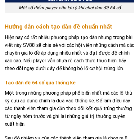
Một số điểm player cần lưu ý khi chơi dàn đề 64 số
Hướng dẫn cách tạo dàn đề chuẩn nhất
Hiện nay có rất nhiều phương pháp tạo dàn nhưng trong bài
viết này SV88 sẽ chia sẻ với các hội viên những cách mà các
chuyên gia lô đề áp dụng nhiều nhất và đạt được độ chính
xác cao. Nếu player vẫn chưa rõ cách thức thực hiện, hãy
theo dõi ngay dưới đây để không bỏ lỡ cơ hội trúng lớn.
Tạo dàn đề 64 số qua thống kê
Một trong những phương pháp phổ biến nhất mà các lô thủ
kỳ cựu áp dụng chính là dựa vào thống kê. Để làm điều này
các thành viên tham gia cần theo dõi kết quả trúng thưởng
từ ngày hôm trước và ghi lại những giá trị thường xuyên
xuất hiện.
Sau đó nhiệm vụ của các thành viên tham gia là chọn ra 8