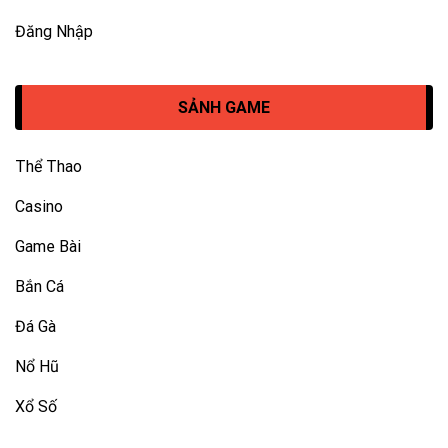
Đăng Nhập
SẢNH GAME
Thể Thao
Casino
Game Bài
Bắn Cá
Đá Gà
Nổ Hũ
Xổ Số