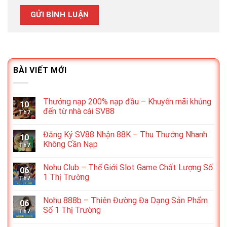
BÀI VIẾT MỚI
Thưởng nạp 200% nạp đầu – Khuyến mãi khủng
10
đến từ nhà cái SV88
Th7
Đăng Ký SV88 Nhận 88K – Thu Thưởng Nhanh
10
Không Cần Nạp
Th7
Nohu Club – Thế Giới Slot Game Chất Lượng Số
06
1 Thị Trường
Th7
Nohu 888b – Thiên Đường Đa Dạng Sản Phẩm
06
Số 1 Thị Trường
Th7