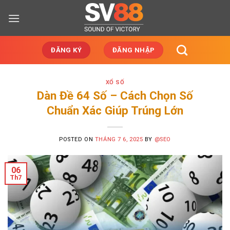
Skip
to
content
ĐĂNG KÝ
ĐĂNG NHẬP
XỔ SỐ
Dàn Đề 64 Số – Cách Chọn Số
Chuẩn Xác Giúp Trúng Lớn
POSTED ON
THÁNG 7 6, 2025
BY
@SEO
06
Th7