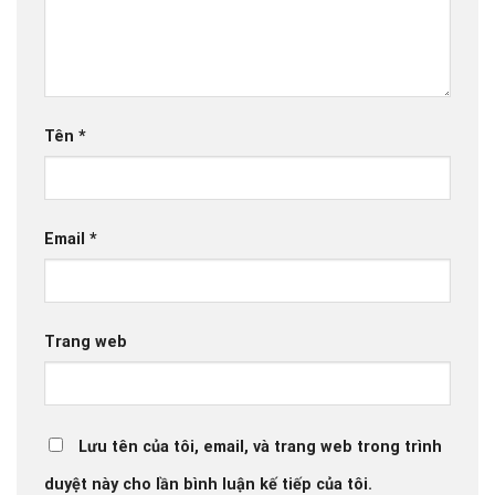
Tên
*
Email
*
Trang web
Lưu tên của tôi, email, và trang web trong trình
duyệt này cho lần bình luận kế tiếp của tôi.