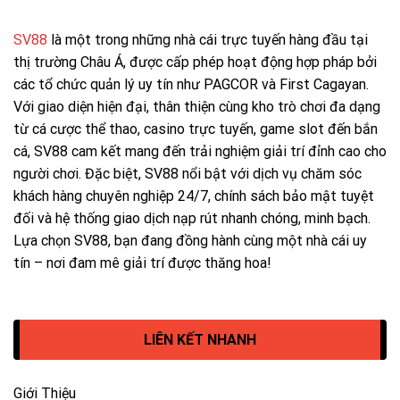
SV88
là một trong những nhà cái trực tuyến hàng đầu tại
thị trường Châu Á, được cấp phép hoạt động hợp pháp bởi
các tổ chức quản lý uy tín như PAGCOR và First Cagayan.
Với giao diện hiện đại, thân thiện cùng kho trò chơi đa dạng
từ cá cược thể thao, casino trực tuyến, game slot đến bắn
cá, SV88 cam kết mang đến trải nghiệm giải trí đỉnh cao cho
người chơi. Đặc biệt, SV88 nổi bật với dịch vụ chăm sóc
khách hàng chuyên nghiệp 24/7, chính sách bảo mật tuyệt
đối và hệ thống giao dịch nạp rút nhanh chóng, minh bạch.
Lựa chọn SV88, bạn đang đồng hành cùng một nhà cái uy
tín – nơi đam mê giải trí được thăng hoa!
LIÊN KẾT NHANH
Giới Thiệu