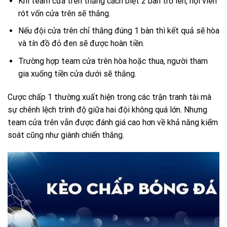
Khi team cửa trên thắng cách biệt 2 bàn trở lên, hội viên
rót vốn cửa trên sẽ thắng.
Nếu đội cửa trên chỉ thắng đúng 1 bàn thì kết quả sẽ hòa
và tín đồ đỏ đen sẽ được hoàn tiền.
Trường hợp team cửa trên hòa hoặc thua, người tham
gia xuống tiền cửa dưới sẽ thắng.
Cược chấp 1 thường xuất hiện trong các trận tranh tài mà
sự chênh lệch trình độ giữa hai đội không quá lớn. Nhưng
team cửa trên vẫn được đánh giá cao hơn về khả năng kiểm
soát cũng như giành chiến thắng.