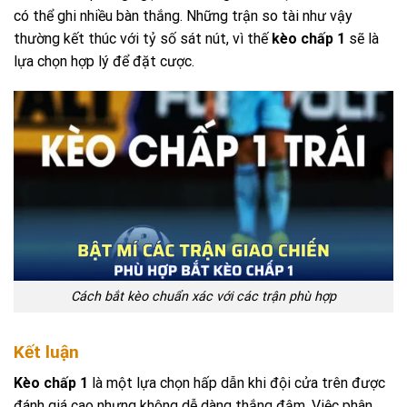
có thể ghi nhiều bàn thắng. Những trận so tài như vậy
thường kết thúc với tỷ số sát nút, vì thế
kèo chấp 1
sẽ là
lựa chọn hợp lý để đặt cược.
Cách bắt kèo chuẩn xác với các trận phù hợp
Kết luận
Kèo chấp 1
là một lựa chọn hấp dẫn khi đội cửa trên được
đánh giá cao nhưng không dễ dàng thắng đậm. Việc phân