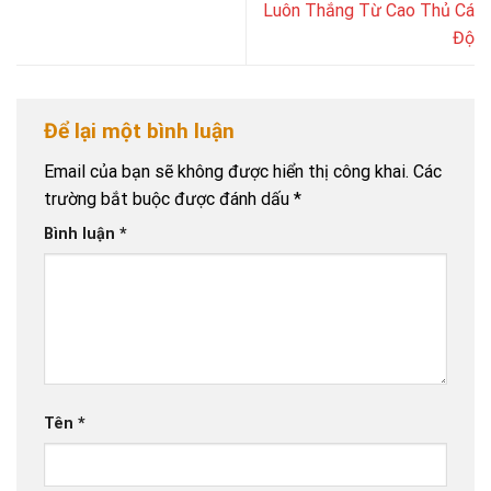
Luôn Thắng Từ Cao Thủ Cá
Độ
Để lại một bình luận
Email của bạn sẽ không được hiển thị công khai.
Các
trường bắt buộc được đánh dấu
*
Bình luận
*
Tên
*