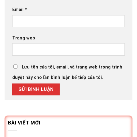
Email
*
Trang web
Lưu tên của tôi, email, và trang web trong trình
duyệt này cho lần bình luận kế tiếp của tôi.
BÀI VIẾT MỚI