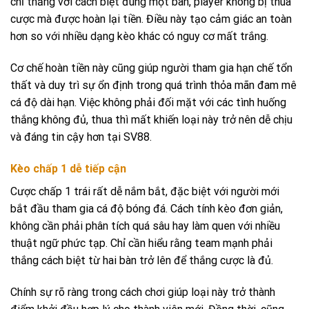
chỉ thắng với cách biệt đúng một bàn, player không bị thua
cược mà được hoàn lại tiền. Điều này tạo cảm giác an toàn
hơn so với nhiều dạng kèo khác có nguy cơ mất trắng.
Cơ chế hoàn tiền này cũng giúp người tham gia hạn chế tổn
thất và duy trì sự ổn định trong quá trình thỏa mãn đam mê
cá độ dài hạn. Việc không phải đối mặt với các tình huống
thắng không đủ, thua thì mất khiến loại này trở nên dễ chịu
và đáng tin cậy hơn tại SV88.
Kèo chấp 1 dễ tiếp cận
Cược chấp 1 trái rất dễ nắm bắt, đặc biệt với người mới
bắt đầu tham gia cá độ bóng đá. Cách tính kèo đơn giản,
không cần phải phân tích quá sâu hay làm quen với nhiều
thuật ngữ phức tạp. Chỉ cần hiểu rằng team mạnh phải
thắng cách biệt từ hai bàn trở lên để thắng cược là đủ.
Chính sự rõ ràng trong cách chơi giúp loại này trở thành