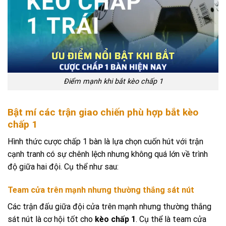
Điểm mạnh khi bắt kèo chấp 1
Bật mí các trận giao chiến phù hợp bắt kèo
chấp 1
Hình thức cược chấp 1 bàn là lựa chọn cuốn hút với trận
cạnh tranh có sự chênh lệch nhưng không quá lớn về trình
độ giữa hai đội. Cụ thể như sau:
Team cửa trên mạnh nhưng thường thắng sát nút
Các trận đấu giữa đội cửa trên mạnh nhưng thường thắng
sát nút là cơ hội tốt cho
kèo chấp 1
. Cụ thể là team cửa